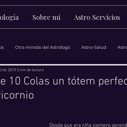
ología
Sobre mi
Astro Servicios
os
Otra mirada del Astrólogo
Astro-Salud
Astr
0 dic 2019
3 min de lectura
de 10 Colas un tótem perfe
icornio
strellas.
Desde que era niña siempre aprendí