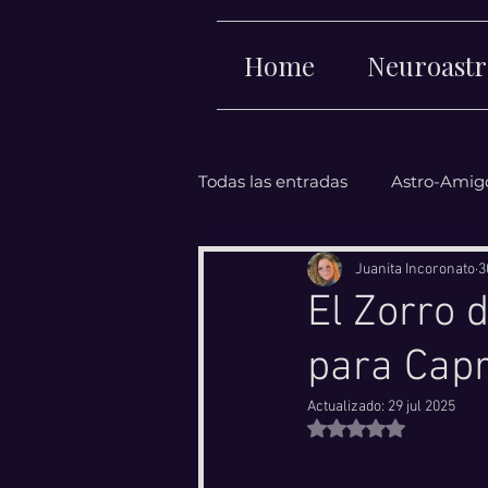
Home
Neuroastr
Todas las entradas
Astro-Amig
Juanita Incoronato
3
El Zorro 
para Capr
Actualizado:
29 jul 2025
Obtuvo NaN de 5 e