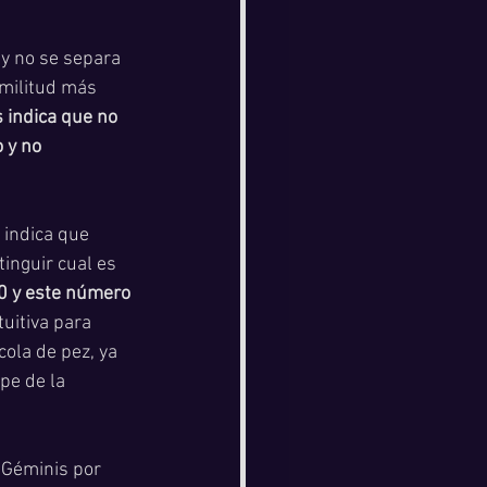
 y no se separa 
militud más 
 indica que no 
 y no 
 indica que 
inguir cual es 
10 y este número 
tuitiva para 
ola de pez, ya 
pe de la 
 Géminis por 