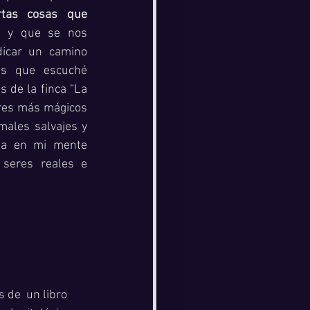
rtas cosas que 
e 
y que se nos 
icar un camino 
as que escuché 
 de la finca “La 
ares más mágicos 
ales salvajes y 
ba en mi mente 
 seres reales e 
 de  un libro 