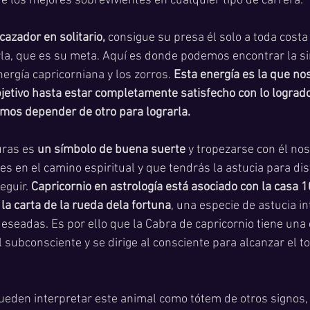
de los mejores sobrevivientes en cualquier tipo de carrera.
cazador en solitario,
 consigue su presa él solo a toda costa
rla, que es su meta. Aquí es donde podemos encontrar la si
ergía capricorniana y los zorros. 
Esta energía es la que nos
etivo hasta estar completamente satisfecho con lo logrado
os depender de otro para lograrla. 
ras es 
un símbolo de buena suerte
 y tropezarse con él nos
 en el camino espiritual y que tendrás la astucia para dist
eguir. 
Capricornio en astrología está asociado con la casa 
a la carta de la rueda dela fortuna
, una especie de astucia in
eseadas. Es por ello que la Cabra de capricornio tiene una c
subconsciente y se dirige al consciente para alcanzar el to
eden interpretar este animal como tótem de otros signos,