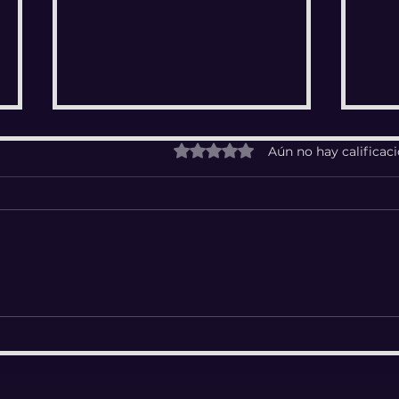
Obtuvo 0 de 5 estrellas.
Aún no hay calificac
Astr
La Edades del Aguila