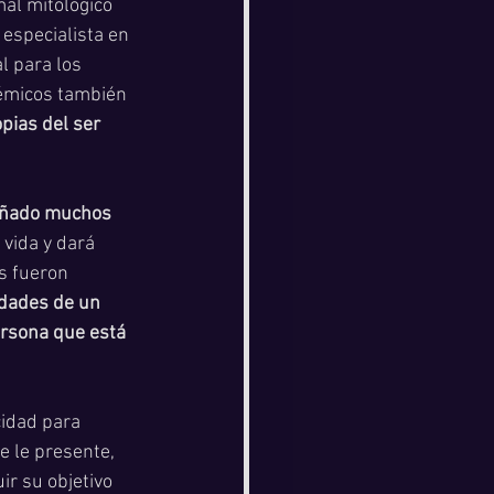
mal mitológico 
especialista en 
l para los 
témicos también 
pias del ser 
añado muchos 
 vida y dará 
s fueron 
idades de un 
ersona que está 
cidad para 
e le presente, 
r su objetivo 