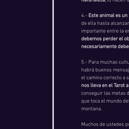
naturaleza,
 lo hacen 
4.-
 Este animal es un 
de ella hasta alcanza
importante entre la en
debemos perder el obj
necesariamente debem
5.- Para muchas cultu
habrá buenos mensajes
el camino correcto a s
nos lleva en el Tarot 
conseguir las metas d
que toca el mundo del 
montana. 
Muchos de ustedes pu