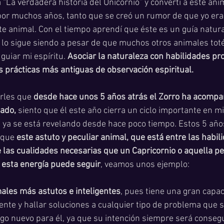
 “La verdadera historia del Unicornio” y convertí a este ani
 por muchos años, tanto que se creó un rumor de que yo era 
te animal. Con el tiempo aprendí que éste es un guía natura
i lo sigue siendo a pesar de que muchos otros animales to
uiar mi espíritu. 
Asociar la naturaleza con habilidades pro
 prácticas más antiguas de observación espiritual. 
rles que 
desde hace unos 5 años atrás el Zorro ha acomp
dado,
 siento que él este año cierra un ciclo importante en mi
 ya se está revelando desde hace poco tiempo. Estos 5 año
 que 
este astuto y peculiar animal, que está entre las habil
e las cualidades necesarias que un Capricornio o aquella p
 esta energía puede seguir
, veamos unos ejemplo:
ales más astutos e inteligentes
, pues tiene una gran capa
ente y hallar soluciones a cualquier tipo de problema que s
go nuevo para él, ya que su intención siempre será consegui