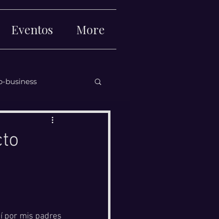
Eventos
More
o-business
cto
Iniciar sesi
 por mis padres 