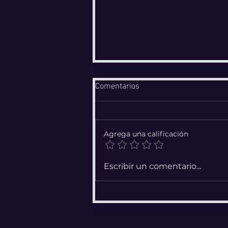
Comentarios
Agrega una calificación
RITUAL PARA ENCONTRAR EL
Escribir un comentario...
AMOR