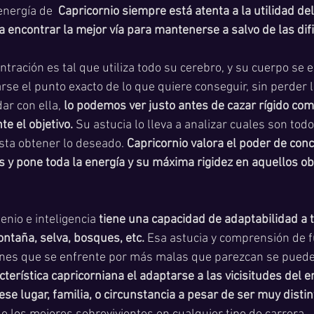
nergía de  
Capricornio siempre está atenta a la utilidad del
a encontrar la mejor vía para mantenerse a salvo de las dif
tración es tal que utiliza todo su cerebro, y su cuerpo se 
rse el punto exacto de lo que quiere conseguir, sin perder l
r con ella, 
lo podemos ver justo antes de cazar rígido com
e el objetivo.
 Su astucia lo lleva a analizar cuales son todo
ta obtener lo deseado. 
Capricornio valora el poder de conc
 y pone toda la energía y su máxima rigidez en aquellos ob
enio e inteligencia 
tiene una capacidad de adaptabilidad a t
montaña, selva, bosques, etc.
 Esa astucia y comprensión de f
ones que se enfrente por más malas que parezcan se pueden
cterística capricorniana el adaptarse a las vicisitudes del e
se lugar, familia, o circunstancia a pesar de ser muy distin