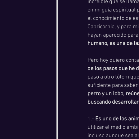
increíble que se llama
en mi guía espiritual
el conocimiento de es
Capricornio, y para m
hayan aparecido para g
humano, es una de las
Pero hoy quiero conta
de los pasos que he 
paso a otro tótem que
suficiente para saber
perro y un lobo, reún
buscando desarrollar
1.- 
Es uno de los anim
utilizar el medio ambi
incluso aunque sea al