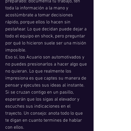
preparado: documenta tu trabajo, ten 
toda la información a la mano y 
acostúmbrate a tomar decisiones 
rápido, porque ellos lo hacen sin 
pestañear. Lo que decidan puede dejar a 
todo el equipo en shock, pero preguntar 
por qué lo hicieron suele ser una misión 
imposible.
Eso sí, los Acuario son automotivados y 
no puedes presionarlos a hacer algo que 
no quieran. Lo que realmente los 
impresiona es que captes su manera de 
pensar y ejecutes sus ideas al instante. 
Si se cruzan contigo en un pasillo, 
esperarán que los sigas al elevador y 
escuches sus indicaciones en el 
trayecto. Un consejo: anota todo lo que 
te digan en cuanto termines de hablar 
con ellos.