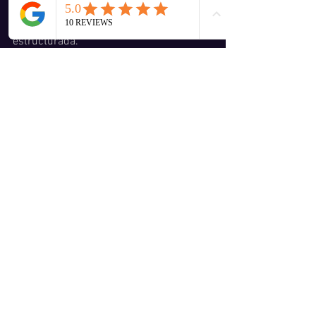
es artista, apreciará especialmente una 
presentación atractiva y bien 
estructurada.
EL SOCIO DE ACUARIO
Los acuarianos pueden aportar vida y 
entusiasmo a cualquier relación 
comercial. Hay que observarlos con 
atención, ya que sus energías 
prodigiosas y a menudo erráticas 
pueden desbordarse fácilmente.Sin 
control. Impredecibles, los socios de 
Acuario seguirán su propio camino sin 
consultar o si prestan atención a sus 
consejos, si los reciben. Mantenerlos a 
raya será imposible. Puede ser de las 
personas con mayor dificultad para una 