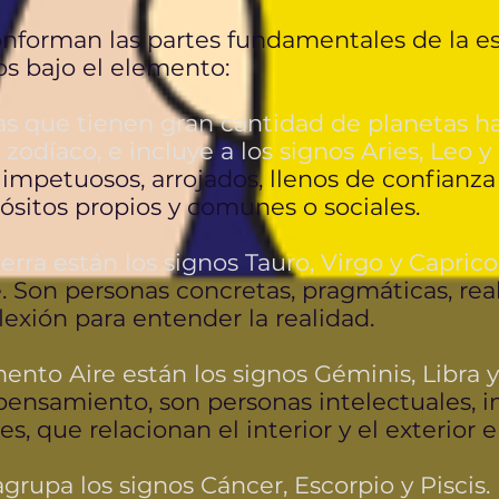
nforman las partes fundamentales de la es
nos bajo el elemento:
as que tienen gran cantidad de planetas ha
zodíaco, e incluye a los signos Aries, Leo y
, impetuosos, arrojados, llenos de confianz
ósitos propios y comunes o sociales.
erra están los signos Tauro, Virgo y Caprico
e. Son personas concretas, pragmáticas, rea
lexión para entender la realidad.
ento Aire están los signos Géminis, Libra y
ensamiento, son personas intelectuales, in
es, que relacionan el interior y el exterior
rupa los signos Cáncer, Escorpio y Piscis.