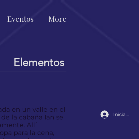
Eventos
More
Elementos
ada en un valle en el
Iniciar sesi
 de la cabaña Ian se
mente. Allí
pa para la cena,