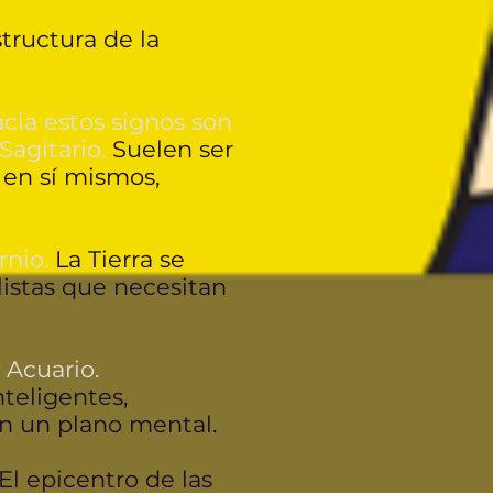
tructura de la
cia estos signos son
 Sagitario.
Suelen ser
a en sí mismos,
rnio.
La Tierra se
listas que necesitan
 Acuario.
teligentes,
 en un plano mental.
El epicentro de las