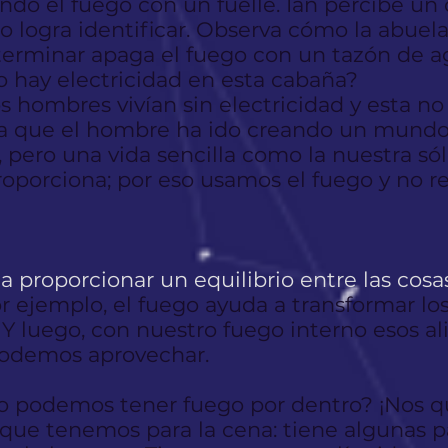
ndo el fuego con un fuelle. Ian percibe un o
no logra identificar. Observa cómo la abuela
 terminar apaga el fuego con un tazón de a
o hay electricidad en esta cabaña?
s hombres vivían sin electricidad y esta no
da que el hombre ha ido creando un mund
 pero una vida sencilla como la nuestra só
proporciona; por eso usamos el fuego y no 
 a proporcionar un equilibrio entre las co
r ejemplo, el fuego ayuda a transformar lo
 Y luego, con nuestro fuego interno esos a
podemos aprovechar.
o podemos tener fuego por dentro? ¡Nos 
 que tenemos para la cena: tiene algunas p