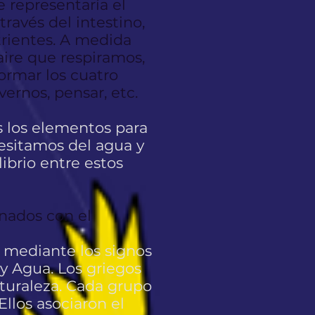
e representaría el
ravés del intestino,
trientes. A medida
aire que respiramos,
ormar los cuatro
ernos, pensar, etc.
s los elementos para
cesitamos del agua y
ibrio entre estos
nados con el
a mediante los signos
 y Agua. Los griegos
turaleza. Cada grupo
Ellos asociaron el