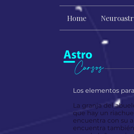
Home
Neuroastr
Los elementos para 
La granja del abuelo
que hay un riachuel
encuentra con su a
encuentra también 