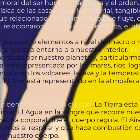
moral del ser humano, la fuerza y el orden.
física de las cosas, aquello material, tangibl
 fue relacionado con el intelecto que fluye,
relacionaron el Agua con la estética, el alm
los cuatro elementos a nivel de macro o
a nuestro entorno o a nuestro interior.
En
sentada por nuestro planeta y, particularm
 está representada por los mares, ríos, lag
tado en los volcanes, la lava y la temper
l. El Aire está representado en la atmósfera
o dentro de nuestro cuerpo
, La Tierra est
idos. El Agua en la sangre que recorre nues
tura corporal que el cuerpo regula. El Air
emos al respirar y que hace combustión co
e nuestro cuerpo.