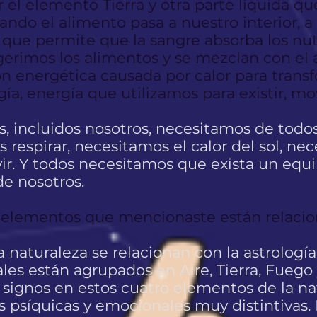
 el elemento Tierra y otra parte líquida qu
do el alimento pasa a nuestro interior, a t
, que permite que la sangre absorba los nu
erimos los alimentos y se mezclan con el 
n energética causada por calor para transf
a, energía que utilizamos para existir, mov
os, incluidos nosotros, necesitamos de todo
s respirar, necesitamos el calor del sol, ne
vir. Y todos necesitamos que exista un equil
e nosotros.
o elementos que mencionaste están relacio
 naturaleza se relacionan con la astrologí
uales están agrupados en Aire, Tierra, Fuego
 signos en estos cuatro elementos de la na
as psíquicas y emocionales muy distintivas. 