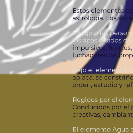
Estos elementos co
astrología. Los sig
Fuego o las person
los apasionados del 
impulsivos, fuertes
luchadores de prop
Bajo el elemento Ti
aplaca, se constriñ
orden, estudio y ref
Regidos por el elem
Conducidos por el p
creativas, cambiant
El elemento Agua ag