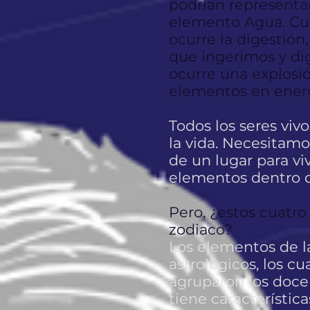
podrían representar
elemento Agua. Cuan
ocurre la digestión
que ingerimos y dig
ocurre una explosió
elementos en energí
Todos los seres viv
la vida. Necesitamo
de un lugar para vi
elementos dentro d
Pero, ¿estos cuatr
zodiaco?
Los elementos de la
astrológicos, los c
agruparon los doce
tiene característic