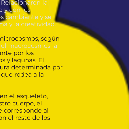
 Relacionaron la
e y con los
 es cambiante y se
a y la creatividad.
 microcosmos, según
 el macrocosmos la
ente por los
os y lagunas. El
atura determinada por
 que rodea a la
á en el esqueleto,
tro cuerpo, el
e corresponde al
n el resto de los