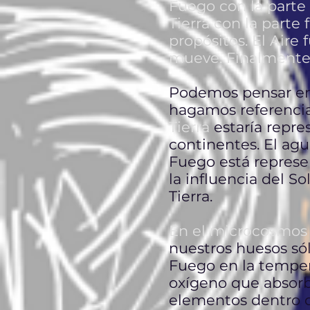
Fuego con la parte 
Tierra con la parte 
propósitos. El Aire
mueve. Finalmente, 
Podemos pensar en 
hagamos referencia 
Tierra
estaría repre
continentes. El agua
Fuego está represen
la influencia del So
Tierra.
En el microcosmos 
nuestros huesos sól
Fuego en la tempera
oxígeno que absorb
elementos dentro d