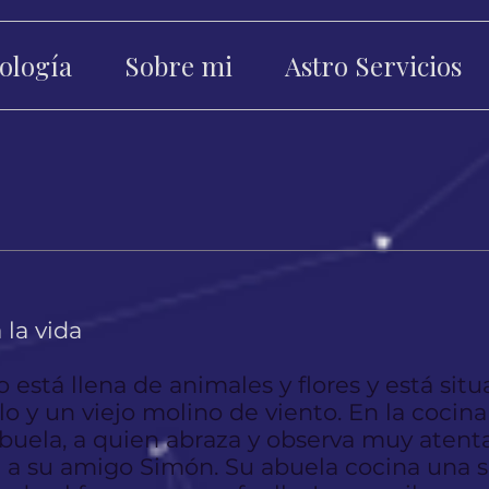
ología
Sobre mi
Astro Servicios
la vida
 está llena de animales y flores y está situ
o y un viejo molino de viento. En la cocina
buela, a quien abraza y observa muy atenta
a su amigo Simón. Su abuela cocina una so