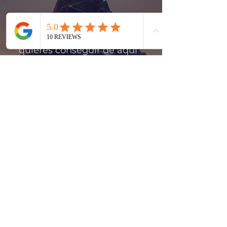
Visión Global:
Define qué
quieres conseguir de aquí
a 10 años (Maestría y
Legado).
Planificación 3-3-3:
Creamos una estrategia
firme para los próximos 3,
6 y 9 años de tu negocio.
Foco en el Presente:
Un
plan de acción detallado
para 2026 que te asegure
el primer paso correcto
hacia esa meta de 10 años.
Claridad sobre tu