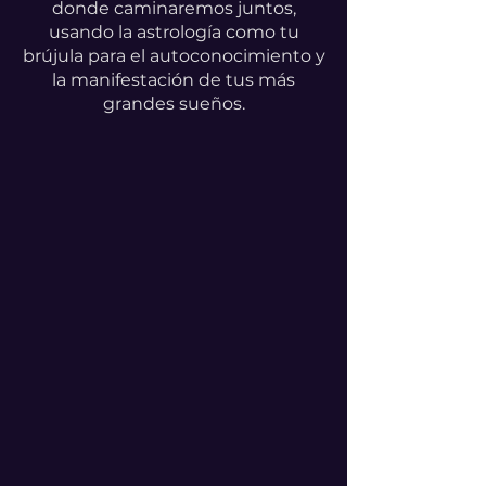
donde caminaremos juntos,
usando la astrología como tu
brújula para el autoconocimiento y
la manifestación de tus más
grandes sueños.
Coaching Astrológico
Tu brújula para el éxito