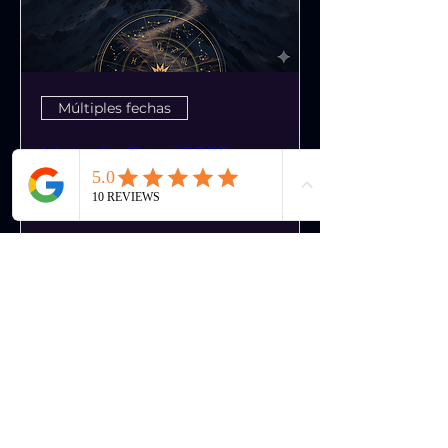
Múltiples fechas
Metodo Capri 2025
lun, 15 de dic
Leer más
Detalles
Juanita Incoronato ©