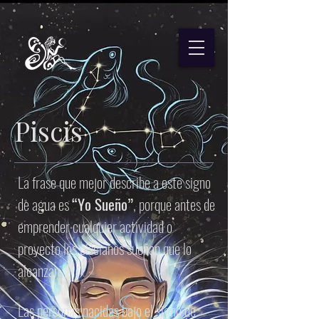
Piscis
La frase que mejor describe a este signo
de agua es
“Yo Sueño”
, porque antes de
emprender cualquier actividad o
proyecto los piscianos sueñan que lo
alcanzan.
Las personas nacidas bajo el signo de