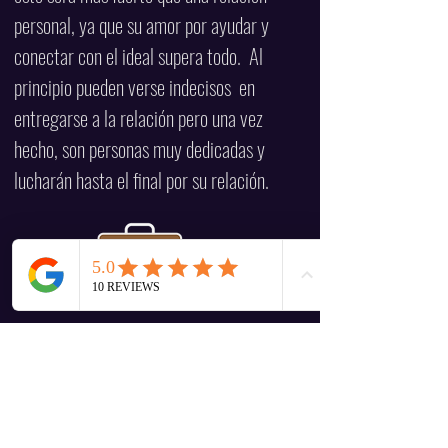
personal, ya que su amor por ayudar y
conectar con el ideal supera todo. Al
principio pueden verse indecisos en
entregarse a la relación pero una vez
hecho, son personas muy dedicadas y
lucharán hasta el final por su relación.
En el
TRABAJO
son personas que les
gusta mucho ayudar en su entorno,
pueden descuidar sus labores por atender
las de sus compañeros o un superior. A