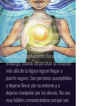
piscis son sensibles, amables,
compasivas, solidarias y por lo general
tienen pensamientos que van más allá de
la realidad y dan la impresión de que van
navegando en la vida por parajes remotos
y muchas veces solitarios, propensos a
perderse en el camino si no tienen
señales suficientemente claras, sin
embargo, cuando desarrollan su intuición
más allá de la lógica logran llegar a
puerto seguro. Son personas susceptibles
a dejarse llevar por su entorno y a
dejarse manipular por los demás. No son
muy hábiles comunicándose porque son