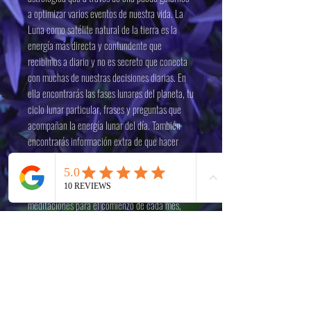
a optimizar varios eventos de nuestra vida. La
Luna como satélite natural de la tierra es la
energía más directa y contundente que
recibimos a diario y no es secreto que conecta
con muchas de nuestras decisiones diarias. En
ella encontrarás las fases lunares del planeta, tu
ciclo lunar particular, frases y preguntas que
acompañan la energía lunar del día. También
encontrarás información extra de que hacer
para optimizar tus días más especiales con
rituales y recomendaciones.
También encontrarás un código QR con
meditaciones para el comienzo de cada mes,
una Orgonita de amatista que conecta
perfectamente con las energias de las
emociones y el 6to chakra.
En la agenda se marcan un grupo de cáritas de
nuestra Astro-Mascota "Artemis" que asemejan a
la sensación emocional que solemos tener al