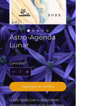
Astro-Agenda
Lunar
Precio
$80.00
Cantidad
*
Agregar al carrito
La Astro-Agenda Lunar es una herramienta
astrológica que a través de ella puede guiarnos