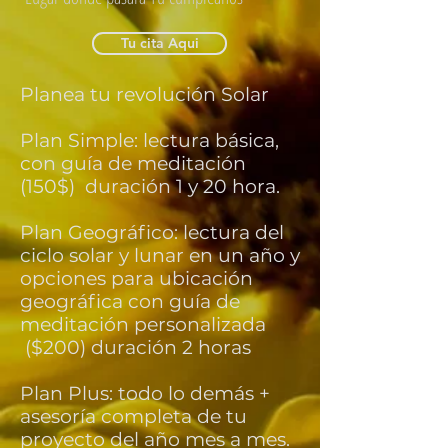
Tu cita Aqui
Planea tu revolución Solar
Plan Simple:
lectura básica,
con guía de meditación
(150$) duración 1 y 20 hora.
Plan Geográfico:
lectura del
ciclo solar y lunar en un año y
opciones para ubicación
geográfica con guía de
meditación personalizada
($200) duración 2 horas
Plan Plus:
todo lo demás +
asesoría completa de tu
proyecto del año mes a mes.