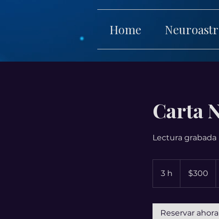
Home
Neuroastr
Carta N
Lectura grabada
300
dólares
3 h
3
$300
estadounidense
h
Reservar ahora