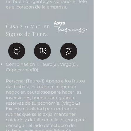
un buen dirigente y visionario. El Jefe
es el corazón de la empresa.
Casa 2, 6 y 10 en
Signos de Tierra
Combinación 1: Tauro(2), Virgo(6),
Capricornio(10),
Persona: (Tauro-1) Apego a los frutos
del trabajo, Firmeza a la hora de
negociar, cautelosos para hacer las
inversiones, bueno para guardar
reservas de su economía. (Virgo-2)
Excesiva facilidad para entrar en
rutinas que se le exija mantener
cuidado y detalle en ella, bueno para
conseguir el lado defectuoso del
trabajo, excelente analítico. Se