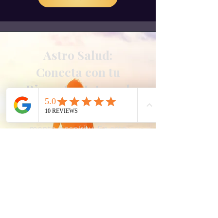
Astro Salud:
Conecta con tu
Bienestar Integral
Tu salud es el resultado de
la armonía entre cuerpo,
mente y espíritu. En esta
sección, exploramos la
conexión entre la astrología
y la sanación.
Aprende a nutrirte en todos
tus niveles y a usar la
influencia de los ciclos
planetarios para alcanzar tu