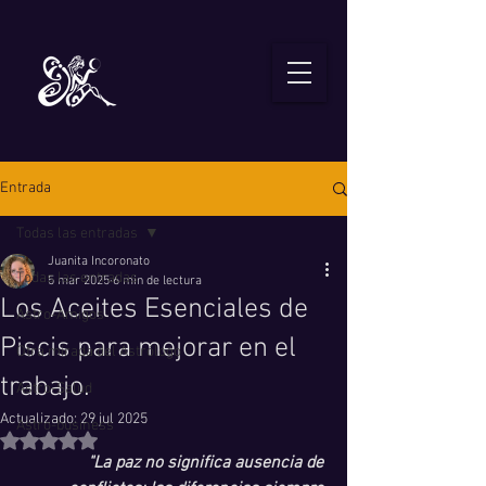
Entrada
Todas las entradas
Juanita Incoronato
Todas las entradas
5 mar 2025
6 min de lectura
Los Aceites Esenciales de
Astro-Amigos
Piscis para mejorar en el
Otra mirada del Astrólogo
trabajo.
Astro-Salud
Actualizado:
29 jul 2025
Astro-business
Obtuvo NaN de 5 estrellas.
"La paz no significa ausencia de 