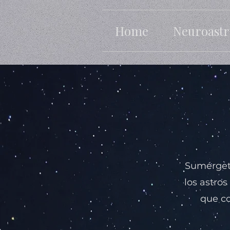
Home
Neuroastr
Sumérgete
los astros
que co