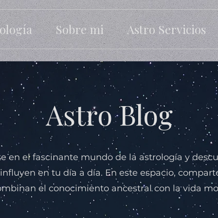
ología
Sobre mi
Astro Servicios
Astro Blog
 en el fascinante mundo de la astrología y des
 influyen en tu día a día. En este espacio, compart
mbinan el conocimiento ancestral con la vida m