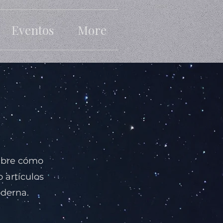
Eventos
More
cubre cómo
o artículos
Iniciar sesi
oderna.