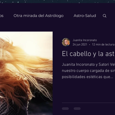
os
Otra mirada del Astrólogo
Astro-Salud
Juanita Incoronato
24 jun 2021
12 min de lectura
El cabello y la as
Juanita Incoronato y Satori Ve
nuestro cuerpo cargada de si
posibilidades estéticas que...