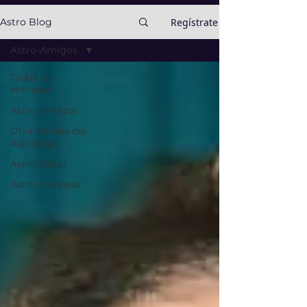
Regístrate
Astro Blog
Astro-Amigos
Todas las
entradas
Astro-Amigos
Otra mirada del
Astrólogo
Astro-Salud
Astro-business