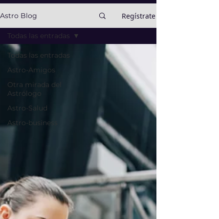
Regístrate
Astro Blog
Todas las entradas
Todas las entradas
Astro-Amigos
Otra mirada del
Astrólogo
Astro-Salud
Astro-business