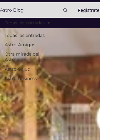
Regístrate
Astro Blog
Todas las entradas
Todas las entradas
Astro-Amigos
Otra mirada del
Astrólogo
Astro-Salud
Astro-business