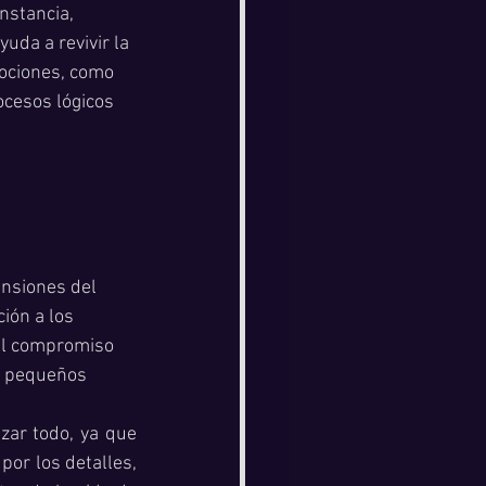
nstancia, 
uda a revivir la 
mociones, como 
ocesos lógicos 
ensiones del 
ión a los 
el compromiso 
os pequeños 
zar todo, ya que 
or los detalles, 