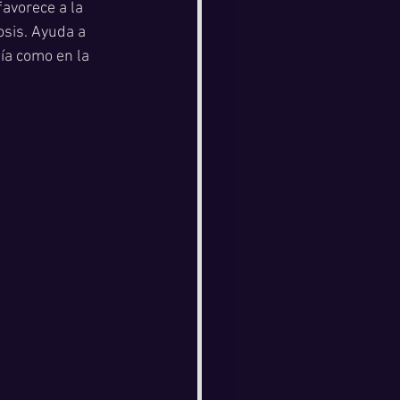
avorece a la 
osis. Ayuda a 
día como en la 