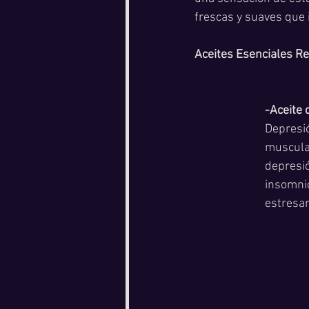
frescas y suaves que i
Aceites Esenciales R
-Aceite 
Depresió
muscular
depresió
insomnio
estresan