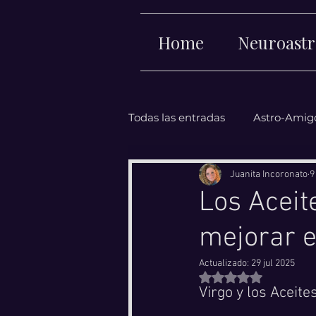
Home
Neuroastr
Todas las entradas
Astro-Amig
Juanita Incoronato
9
Los Aceit
mejorar e
Actualizado:
29 jul 2025
Obtuvo NaN de 5 e
Virgo y los Aceit