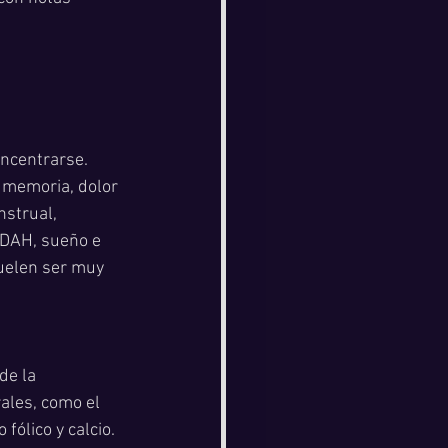
oncentrarse. 
a memoria, dolor 
strual, 
TDAH, sueño e 
uelen ser muy 
de la 
ales, como el 
ólico y calcio. 