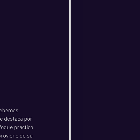
debemos 
e destaca por 
foque práctico 
proviene de su 