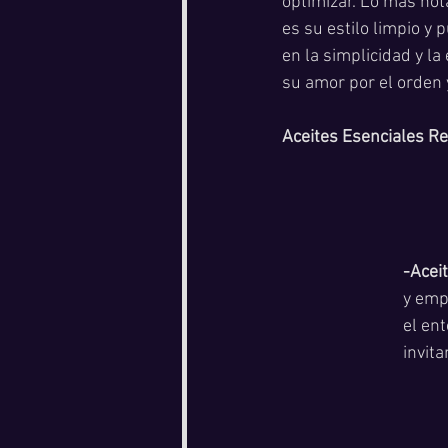
optimizar. Lo más not
es su estilo limpio y 
en la simplicidad y la 
su amor por el orden y
Aceites Esenciales R
-Aceit
y emp
el ent
invit