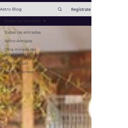
Regístrate
Astro Blog
Todas las entradas
Todas las entradas
Astro-Amigos
Otra mirada del
Astrólogo
Astro-Salud
Astro-business