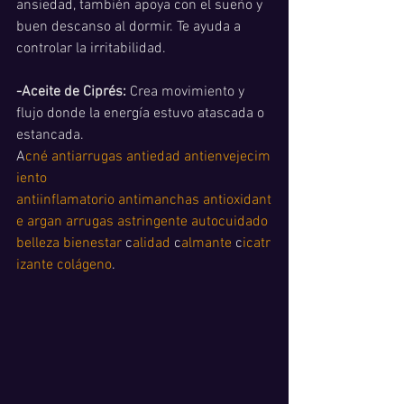
ansiedad, también apoya con el sueño y 
buen descanso al dormir. Te ayuda a 
controlar la irritabilidad. 
-Aceite de Ciprés:
 Crea movimiento y 
flujo donde la energía estuvo atascada o 
estancada. 
A
cné
antiarrugas
antiedad
antienvejecim
iento
antiinflamatorio
antimanchas
antioxidant
e
argan
arrugas
astringente
autocuidado
belleza
bienestar
 c
alidad
 c
almante
 c
icatr
izante
colágeno
.