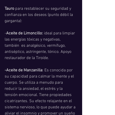
Tauro 
para restablecer su seguridad y 
confianza en los deseos (punto débil la 
garganta):
-
Aceite de Limoncillo:
 ideal para limpiar 
las energías tóxicas y negativas, 
también  es analgésico, vermífugo, 
antiséptico, astringente, tónico. Apoyo 
restaurador de la Tiroíde. 
-Aceite de Manzanilla
: Es conocida por 
su capacidad para calmar la mente y el 
cuerpo. Se utiliza a menudo para 
reducir la ansiedad, el estrés y la 
tensión emocional. Tiene propiedades 
cicatrizantes. Su efecto relajante en el 
sistema nervioso, lo que puede ayudar a 
aliviar el insomnio y promover un sueño 