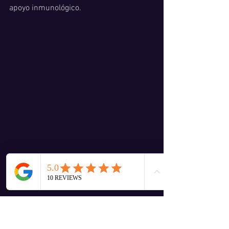
apoyo inmunológico. 
Virgo 
para asegurar buenos hábitos en 
rutinas (punto débil el intestino)
: 
-Aceite de Vetiver:
 centra la mente y deja 
espacio para priorizar y concentrarse. 
Depresión, irritabilidad, dificultades de 