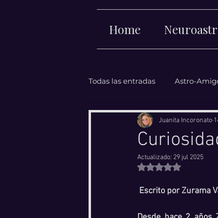
Home
Neuroastr
Todas las entradas
Astro-Amig
Juanita Incoronato
1
Curiosida
Actualizado:
29 jul 2025
Obtuvo NaN de 5 e
Escrito por Zurama 
Desde hace 2 años