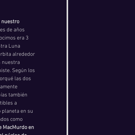
 nuestro 
nes de años 
ocimos era 3 
tra Luna 
rbita alrededor 
n nuestra 
iste. Según los 
porqué las dos 
tamente 
bías también 
ibles a 
 planeta en su 
ados como 
de MacMurdo en 