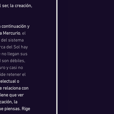
ser, la creación, 
 continuación y 
ma Mercurio
, el 
 del sistema 
rca del Sol hay 
 no llegan sus 
son débiles,  
ro y casi no 
ide retener el 
electual o 
e relaciona con 
Tiene que ver 
ación, la 
ue piensas. Rige 