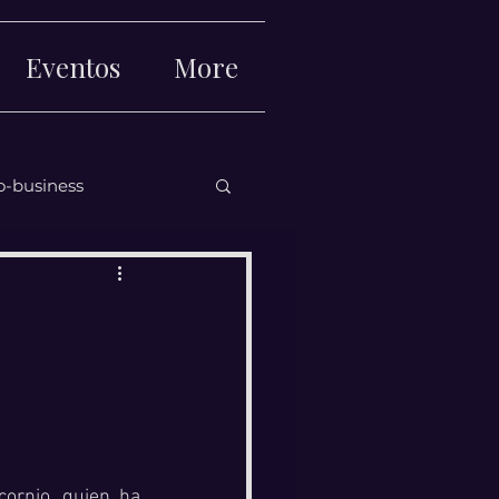
Eventos
More
o-business
Iniciar sesi
ornio, quien ha 