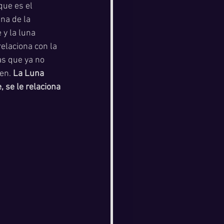
que es el 
na de la 
 y la luna 
elaciona con la 
as que ya no 
en. 
La Luna 
, se le relaciona 