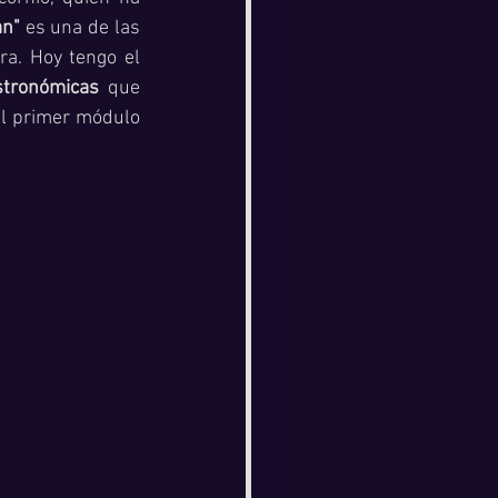
n" 
es una de las 
a. Hoy tengo el 
stronómicas
 que 
l primer módulo 