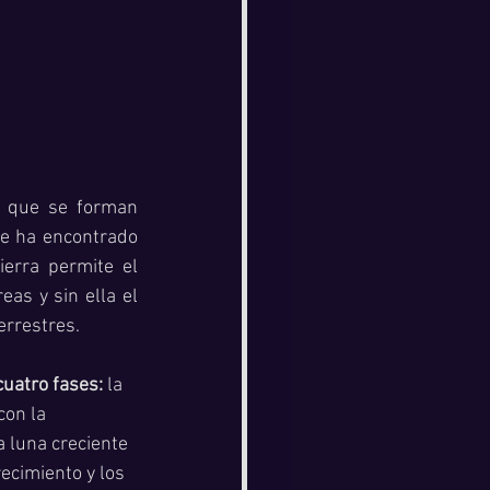
 que se forman 
e ha encontrado 
erra permite el 
as y sin ella el 
errestres.
cuatro fases:
 la 
con la 
a luna creciente 
ecimiento y los 