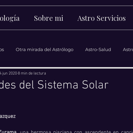
ología
Sobre mi
Astro Servicios
os
Otra mirada del Astrólogo
Astro-Salud
Astr
4 jun 2020
8 min de lectura
des del Sistema Solar
strellas.
Vazquez
 Zurama
, una hermosa pisciana con ascendente en capric