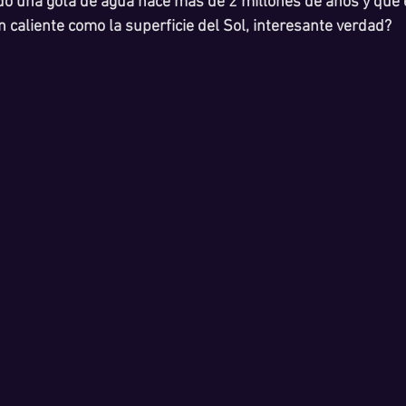
ído una gota de agua hace más de 2 millones de años y que 
n caliente como la superficie del Sol, interesante verdad?