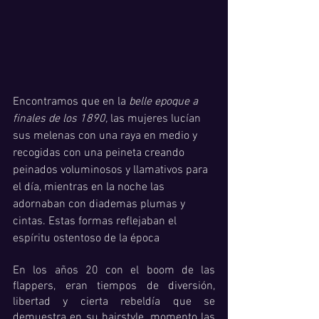
Encontramos que en la 
belle epoque a 
finales de los 1890,
 las mujeres lucían 
sus melenas con una raya en medio y 
recogidas con una peineta creando 
peinados voluminosos y llamativos para 
el día, mientras en la noche las 
adornaban con diademas plumas y 
cintas. Estas formas reflejaban el 
espíritu ostentoso de la época 
En los años 20 con el boom de las 
flappers, eran tiempos de diversión,  
libertad y cierta rebeldía que se 
demuestra en su hairstyle, momento las 