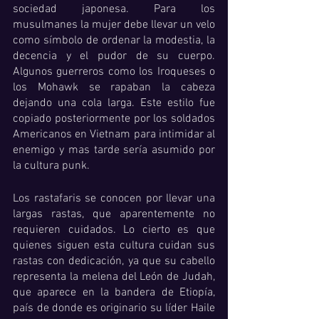
sociedad japonesa. Para los 
musulmanes la mujer debe llevar un velo 
como símbolo de ordenar la modestia, la 
decencia y el pudor de su cuerpo.  
Algunos guerreros como los Iroqueses o 
los Mohawk se rapaban la cabeza 
dejando una cola larga. Este estilo fue 
copiado posteriormente por los soldados 
Americanos en Vietnam para intimidar al 
enemigo y mas tarde sería asumido por 
la cultura punk. 
Los rastafaris se conocen por llevar una 
largas rastas, que aparentemente no 
requieren cuidados. Lo cierto es que 
quienes siguen esta cultura cuidan sus 
rastas con dedicación, ya que su cabello 
representa la melena del León de Judah, 
que aparece en la bandera de Etiopía, 
país de donde es originario su líder Haile 