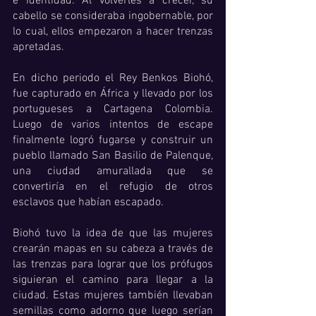
e identidad. Al volverles a crecer, su 
cabello se consideraba ingobernable, por 
lo cual, ellos empezaron a hacer trenzas 
apretadas.
En dicho periodo el Rey Benkos Biohó, 
fue capturado en África y llevado por los 
portugueses a Cartagena Colombia. 
Luego de varios intentos de escape 
finalmente logró fugarse y construir un 
pueblo llamado San Basilio de Palenque, 
una ciudad amurallada que se 
convertiría en el refugio de otros 
esclavos que habían escapado. 
Biohó tuvo la idea de que las mujeres 
crearán mapas en su cabeza a través de 
las trenzas para lograr que los prófugos 
siguieran el camino para llegar a la 
ciudad. Estas mujeres también llevaban 
semillas como adorno que luego serían 