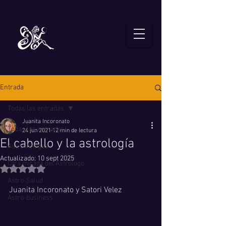
Entrada
Todas las entradas
Juanita Incoronato
Todas las entradas
24 jun 2021
12 min de lectura
El cabello y la astrología
Astro-Amigos
Actualizado:
10 sept 2025
Otra mirada del Astrólogo
Obtuvo NaN de 5 estrellas.
Astro-Salud
Juanita Incoronato y Satori Velez
Astro-business