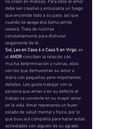
no creen en matices. Para ellos el amor 
debe ser creativo y entusiasta un fuego 
que enciende todo a su paso, así que 
cuando se apaga esa llama jamás 
volverá. Trata de nutrirse 
constantemente para disfrutar 
largamente de él. 
Sol, Leo en Casa 6 o Casa 5 en Virgo:
 en 
el 
AMOR 
conciben la relación con 
mucha determinación y rutinas, ellos 
son los que demuestran su amor a 
diario con pequeños pero importantes 
detalles. Les gusta trabajar con la 
persona que aman o en su defecto el 
trabajo se convierte en su mayor amor 
en la vida. Amar representa un buen 
estado de salud mental y físico, por lo 
que buscará compañía para hacer estas 
actividades con alguien de su agrado. 