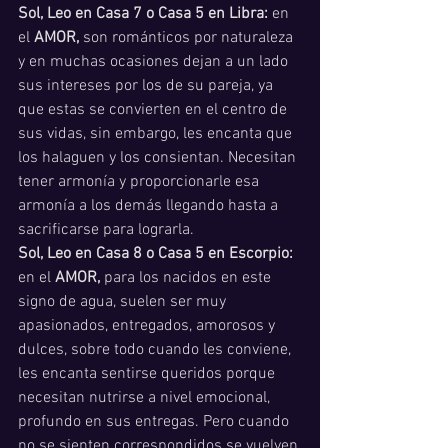
Sol, Leo en Casa 7 o Casa 5 en Libra: 
en 
el 
AMOR,
 son románticos por naturaleza 
y en muchas ocasiones dejan a un lado 
sus intereses por los de su pareja, ya 
que estas se convierten en el centro de 
sus vidas, sin embargo, les encanta que 
los halaguen y los consientan. Necesitan 
tener armonía y proporcionarle esa 
armonía a los demás llegando hasta a 
sacrificarse para lograrla. 
Sol, Leo en Casa 8 o Casa 5 en Escorpio: 
en el 
AMOR, 
para los nacidos en este 
signo de agua, suelen ser muy 
apasionados, entregados, amorosos y 
dulces, sobre todo cuando les conviene, 
les encanta sentirse queridos porque 
necesitan nutrirse a nivel emocional, 
profundo en sus entregas. Pero cuando 
no se sienten correspondidos se vuelven 