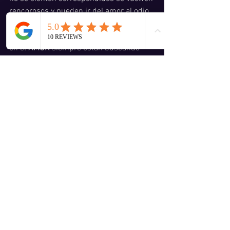
rencorosos y pueden ir del amor al odio 
en un abrir y cerrar de ojos.  
Sol, Leo en Casa 9 o Casa 5 en Sagitario: 
en el 
AMOR
 siempre están buscando 
nuevas experiencias, sensaciones y 
horizontes, por lo cual no es extraño que 
se cansen de una pareja si no aprende o 
explorar la vida con ellos.  Además, no 
les gustan las limitaciones, por eso para 
los sagitarianos una relación que los 
limita va frustrando su corazón, porque 
necesitan libertad para amar. Buscan en 
su pareja una fuente de sabiduría, así 
que siempre preferirán aquellos que 
tengan algo nuevo que contar. 
Sol, Leo en Casa 10 o Casa 5 en 
Capricornio:
 en el
 AMOR
 tienden a 
demostrar poco cariño corporal, su 