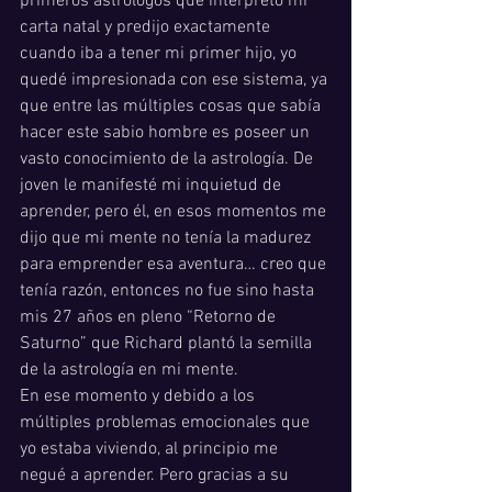
primeros astrólogos que interpretó mi 
carta natal y predijo exactamente 
cuando iba a tener mi primer hijo, yo 
quedé impresionada con ese sistema, ya 
que entre las múltiples cosas que sabía 
hacer este sabio hombre es poseer un 
vasto conocimiento de la astrología. De 
joven le manifesté mi inquietud de 
aprender, pero él, en esos momentos me 
dijo que mi mente no tenía la madurez 
para emprender esa aventura… creo que 
tenía razón, entonces no fue sino hasta 
mis 27 años en pleno “Retorno de 
Saturno” que Richard plantó la semilla 
de la astrología en mi mente.
En ese momento y debido a los 
múltiples problemas emocionales que 
yo estaba viviendo, al principio me 
negué a aprender. Pero gracias a su 