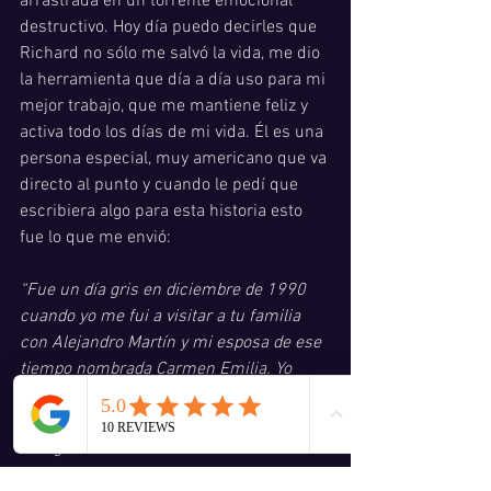
arrastrada en un torrente emocional 
destructivo. Hoy día puedo decirles que 
Richard no sólo me salvó la vida, me dio 
la herramienta que día a día uso para mi 
mejor trabajo, que me mantiene feliz y 
activa todo los días de mi vida. Él es una 
persona especial, muy americano que va 
directo al punto y cuando le pedí que 
escribiera algo para esta historia esto 
fue lo que me envió: 
“Fue un día gris en diciembre de 1990 
cuando yo me fui a visitar a tu familia 
con Alejandro Martín y mi esposa de ese 
tiempo nombrada Carmen Emilia. Yo 
estaba viviendo en florida de los EEUU 
desde 1989. Antes viví en la península 
Paraguaná desde 1984. Yo conocí 
Alejandro a Maraven en Punto Fijo. Con 