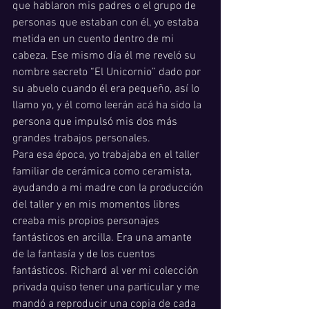
que hablaron mis padres o el grupo de 
personas que estaban con él, yo estaba 
metida en un cuento dentro de mi 
cabeza. Ese mismo día él me reveló su 
nombre secreto “El Unicornio” dado por 
su abuelo cuando él era pequeño, así lo 
llamo yo, y él como leerán acá ha sido la 
persona que impulsó mis dos más 
grandes trabajos personales. 
Para esa época, yo trabajaba en el taller 
familiar de cerámica como ceramista, 
ayudando a mi madre con la producción 
del taller y en mis momentos libres 
creaba mis propios personajes 
fantásticos en arcilla. Era una amante 
de la fantasía y de los cuentos 
fantásticos. Richard al ver mi colección 
privada quiso tener una particular y me 
mandó a reproducir una copia de cada 