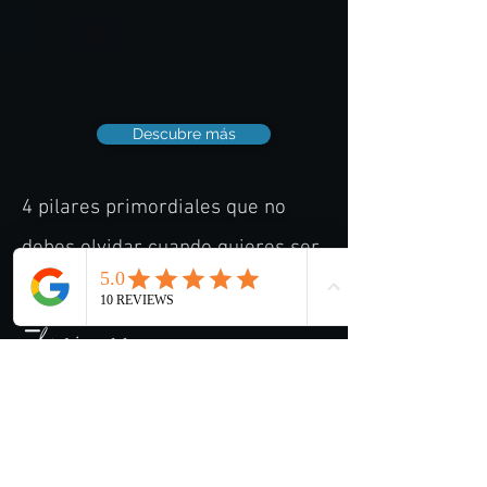
Descubre más
4 pilares primordiales que no
debes olvidar cuando quieres ser
Jefe
Ana Laura
Mederos