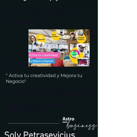
Zoon Taller de 1 día, 3 horas
Inversión 30$
Agosto 19
" Activa tu creatividad y Mejora tu
Negocio"
Taller de 1 día, 3 horas (11AM a 2 PM)
Inversión 30$ (minimo 5
participantes)
Soly Petrasevicius