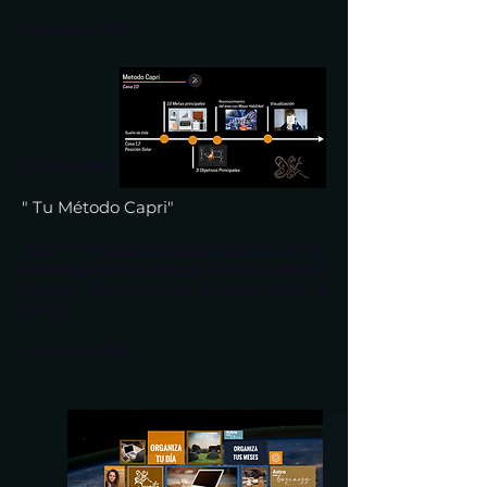
Inversión 63$
Diciembre 18
" Tu Método Capri"
Zoom Visualiza tu 2022 a partir de la
estrategía de conectar a los próximos
10 años Taller de 1 día, 3 horas (11AM a
2 PM)
Inversión 30$