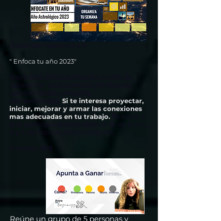
Enero 28 / Febrero 4 y 11
" Enfoca tu año 2023"
Zoom Este 2023 estamos en un año de
superación para conectar con Nuevas
oportunidades y mejor la
competitividad.
Si te interesa proyectar,
iniciar, mejorar y armar las conexiones
mas adecuadas en tu trabajo.
T
e invito a
que participes en este taller el 28 de Enero
4 y 11 de Febrero, 3 hora cada día.
Inversion 90$
Reúne un grupo de 5 personas y