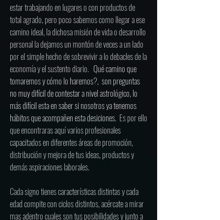
estar trabajando en lugares o con productos de
total agrado, pero poco sabemos como llegar a ese
camino ideal, la dichosa misión de vida o desarrollo
personal la dejamos un montón de veces a un lado
por el simple hecho de sobrevivir a lo debacles de la
economía y el sustento diario.
Qué camino que
tomaremos y cómo lo haremos?, son preguntas
no muy difícil de contestar a nivel astrológico, lo
más difícil esta en saber si nosotros ya tenemos
hábitos que acompañen esta desiciones.
Es por ello
que encontraras aquí varios profesionales
capacitados en diferentes áreas de promoción,
distribución y mejora de tus ideas, productos y
demás aspiraciones laborales.
Cada signo tienes características distintas y cada
edad compite con ciclos distintos, acércate a mirar
mas adentro cuales son tus posibilidades y junto a