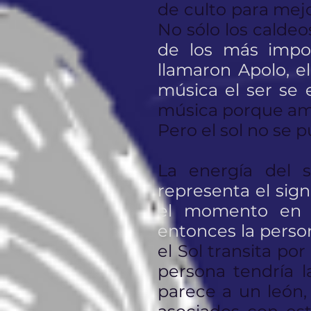
de culto para mejo
No sólo los caldeo
de los más impor
llamaron Apolo, e
música el ser se 
música porque amb
Pero el sol no se
La energía del 
representa el sig
el momento en q
entonces la person
el Sol transita po
persona tendría l
parece a un león,