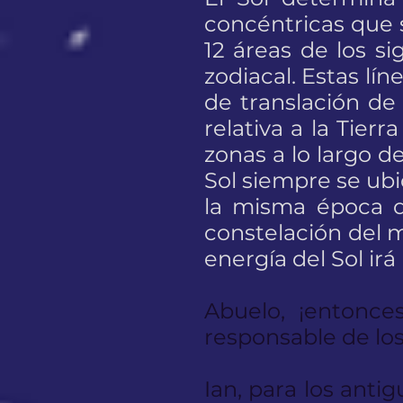
concéntricas que s
12 áreas de los s
zodiacal. Estas lí
de translación de
relativa a la Tier
zonas a lo largo de
Sol siempre se ubi
la misma época de
constelación del m
energía del Sol ir
Abuelo, ¡entonce
responsable de los
Ian, para los anti