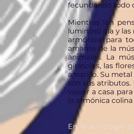
fecundando todo co
Mientras Ian pen
luminoso día y las 
armónica para to
amante de la músi
animales. La músi
girasoles, las flo
amarillo. Su metal 
son sus atributos.
volver a casa par
la armónica colina
En la astrología 