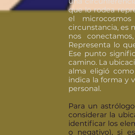
una circunferencia
que lo rodea repre
el microcosmos
circunstancia, es 
nos conectamos,
Representa lo que
Ese punto signifi
camino. La ubicaci
alma eligió como
indica la forma y
personal.
Para un astrólogo
considerar la ubic
identificar los el
o negativo), si e