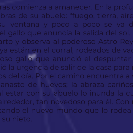
as comienza a amanecer. En la prof
ras de su abuelo: “fuego, tierra, air
 su ventana y poco a poco se va d
el gallo que anuncia la salida del sol
rto y observa al poderoso Astro Re
ya están en el corral, rodeados de vac
moso gallo que anunció el despuntar 
ió la urgencia de salir de la casa par
s del día. Por el camino encuentra a
anasto de huevos; la abraza cariño
l estar con su abuelo lo inunda la c
alrededor, tan novedoso para él. Con
icando el nuevo mundo que lo rodea 
 su nieto.