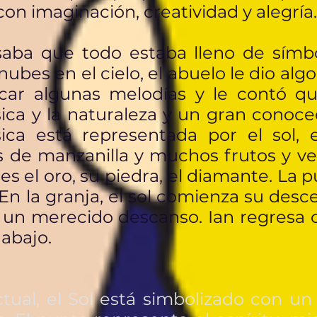
n imaginación, creatividad y alegría.
saba que todo estaba lleno de símbo
nubes en el cielo, el abuelo le dio al
car algunas melodías y le contó q
ca y la naturaleza y un gran conoced
ca está representada por el sol, e
res de manzanilla y muchos frutos y v
es el oro, su piedra, el diamante. La 
 En la granja, el sol comienza su desc
a un merecido descanso. Ian regresa 
 abajo.
actual, el Sol está simbolizado con 