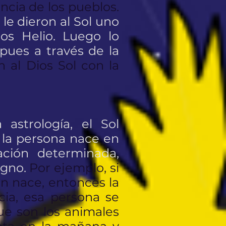
ncia de los pueblos.
 le dieron al Sol uno
os Helio. Luego lo
 pues a través de la
n al Dios Sol con la
 astrología, el Sol
 la persona nace en
ción determinada,
igno.
Por ejemplo, si
en nace, entonces la
cia, esa persona se
que son los animales