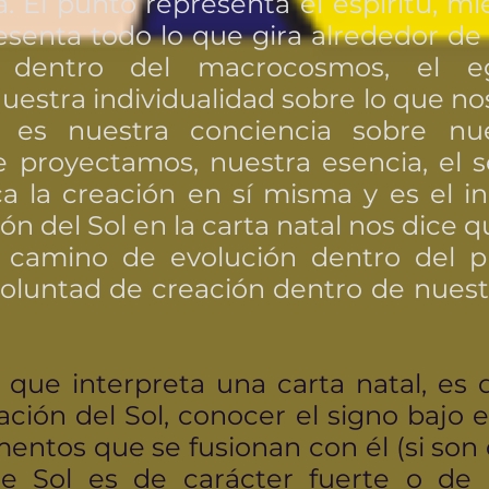
. El punto representa el espíritu, mi
senta todo lo que gira alrededor de 
 dentro del macrocosmos, el e
nuestra individualidad sobre lo que no
 es nuestra conciencia sobre nues
 proyectamos, nuestra esencia, el s
ca la creación en sí misma y es el i
ón del Sol en la carta natal nos dice 
 camino de evolución dentro del pl
 voluntad de creación dentro de nues
 que interpreta una carta natal, es 
ación del Sol, conocer el signo bajo 
ementos que se fusionan con él (si son
se Sol es de carácter fuerte o de c