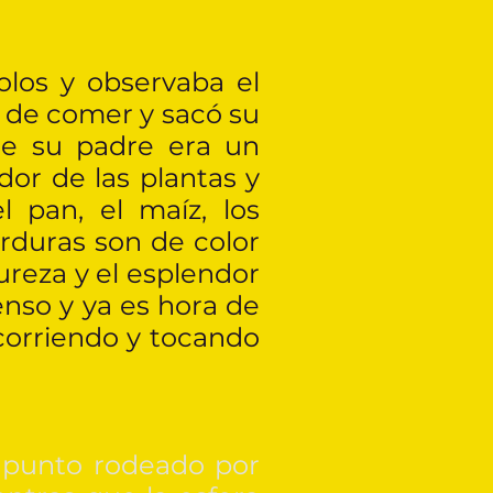
los y observaba el
go de comer y sacó su
ue su padre era un
or de las plantas y
l pan, el maíz, los
erduras son de color
pureza y el esplendor
enso y ya es hora de
corriendo y tocando
un punto rodeado por