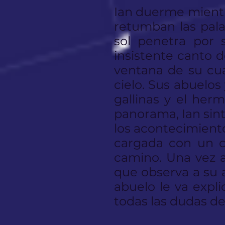
Ian duerme mientr
retumban las palab
sol penetra por
insistente canto d
ventana de su cua
cielo. Sus abuelos 
gallinas y el her
panorama, Ian sint
los acontecimiento
cargada con un c
camino. Una vez a
que observa a su 
abuelo le va expl
todas las dudas de