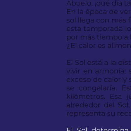
Abuelo, ¡qué día ta
En la época de vera
sol llega con más 
esta temporada los
por más tiempo a l
¿El calor es alime
El Sol está a la d
vivir en armonía; 
exceso de calor y s
se congelaría. E
kilómetros. Esa j
alrededor del Sol
representa su rec
El Sol determina