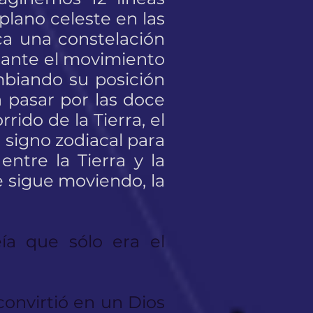
plano celeste en las
ica una constelación
urante el movimiento
mbiando su posición
 a pasar por las doce
rido de la Tierra, el
 signo zodiacal para
ntre la Tierra y la
e sigue moviendo, la
ía que sólo era el
convirtió en un Dios