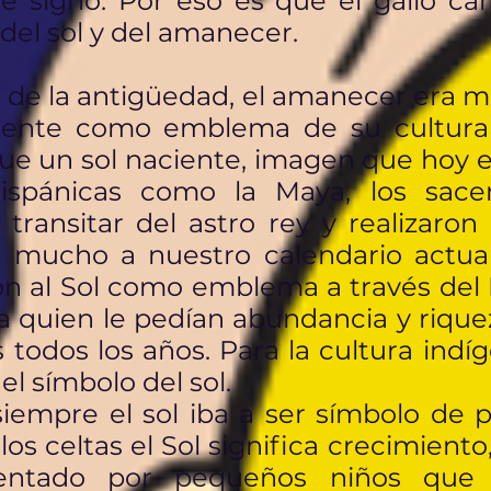
e signo. Por eso es que el gallo c
 del sol y del amanecer.
 de la antigüedad, el amanecer era m
ciente como emblema de su cultura
ue un sol naciente, imagen que hoy e
hispánicas como la Maya, los sace
transitar del astro rey y realizaron
e mucho a nuestro calendario actual
on al Sol como emblema a través del 
a quien le pedían abundancia y rique
 todos los años. Para la cultura ind
el símbolo del sol.
iempre el sol iba a ser símbolo de 
os celtas el Sol significa crecimiento,
entado por pequeños niños que 