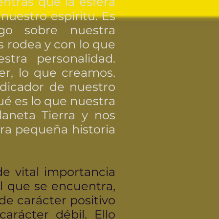
entras que la esfera
nuestro espíritu. Es
go sobre nuestra
s rodea y con lo que
tra personalidad.
er, lo que creamos.
ndicador de nuestro
qué es lo que nuestra
aneta Tierra y nos
tra pequeña historia
de vital importancia
el que se encuentra,
 de carácter positivo
arácter débil. Ello