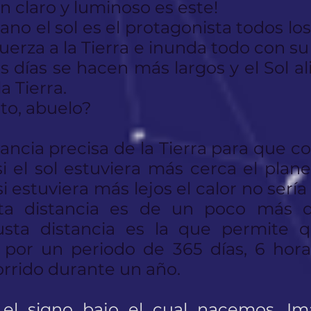
n claro y luminoso es este!
no el sol es el protagonista todos los
fuerza a la Tierra e inunda todo con s
 días se hacen más largos y el Sol a
a Tierra.
nto, abuelo?
istancia precisa de la Tierra para que
si el sol estuviera más cerca el plane
i estuviera más lejos el calor no sería
sta distancia es de un poco más 
usta distancia es la que permite q
, por un periodo de 365 días, 6 hor
orrido durante un año.
 el signo bajo el cual nacemos. Im