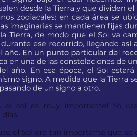
alen desde la Tierra y que dividen el 
ignos zodiacales: en cada área se ub
neas imaginarias se mantienen fijas d
 la Tierra, de modo que el Sol va ca
ra durante ese recorrido, llegando así
l año. En un punto particular del recor
ca en una de las constelaciones de un
l año. En esa época, el Sol estará e
ismo signo. A medida que la Tierra s
á pasando de un signo a otro.
s el sol es muy importante! Yo cre
 días.
guos el Sol era tan importante que se 