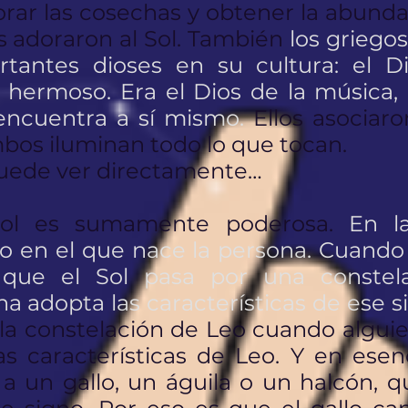
rar las cosechas y obtener la abunda
s adoraron al Sol. También
los griegos
tantes dioses en su cultura: el Di
l hermoso. Era el Dios de la música,
encuentra a sí mismo.
Ellos asociaro
os iluminan todo lo que tocan.
 puede ver directamente…
sol es sumamente poderosa.
En la
no en el que nace la persona. Cuando
ue el Sol pasa por una constela
a adopta las características de ese s
r la constelación de Leo cuando algui
as características de Leo. Y en esen
 a un gallo, un águila o un halcón, 